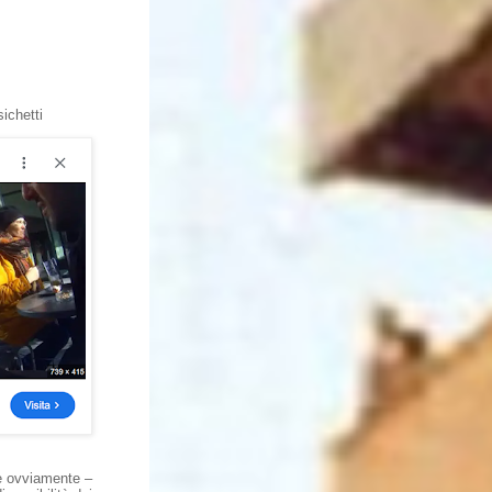
sichetti
te ovviamente –