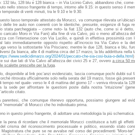
do: 132 blu, 128 blu e 128 bianca – in Via Licinio Calvo, abbandono che, come
to nello stesso frangente di tempo, intorno alle 9.15: in questo senso il me
 temporale di venti minuti, tra le 9.10 e le 9.30.
questo lasso temporale attestato da Morucci, va comunque rilevata un’ubicazi
cio delle tre auto non coerenti con le identiche, presunte, esigenze di fuga r
o stata parcheggiata – come noto- la fiat 132 (auto che, come si è detto,
caricato Moro in Via Fani) alla fine di via Calvo, più o meno all’altezza del
zza con l’intersezione con Via Lucilio, e quindi in effettiva prossimità con 
l lato immediatamente opposto rispetto all’incrocio tra Via Calvo e la det
fuga verso la sottostante Via Prisciano; mentre le due 128, bianca e blu, furo
ersi (la bianca, alle 4 di mattina circa del 17 marzo, la blu addirittura nella 
https://www.sedicidimarzo.org/2024/01/peccato-che-sia-cosi-buia-o-della.html
)
te sui due lati di Via Calvo all’altezza dei civici 25 e 27, ovvero
a circa 50 m
le scalette prescelte per la fuga
.
colo, disponibile al link poc’anzi evidenziato, lascia comunque pochi dubbi sul 
corché ritrovata ufficialmente solo nella serata del 19 marzo, fosse già presen
di tempo nel quale- verso le 4 di mattina del giorno 17 – veniva ritrovata la 12
a la sede per affrontare le questioni poste dalla nostra “intuizione” (gen
’articolo citato.
 parentesi, che comunque ritenevo opportuna, possiamo giungere ad evid
del “memoriale” di Morucci che ho individuato prima.
no in questo primo frangente, di adottare una metodologia la più schematica 
la pena di ricordare che il memoriale Morucci costituisce a tutti gli effet
del crisma del riconoscimento processuale e politico, essendo stato con
 Magistratura che pure se ne avvalse nel corso dei procedimenti “Moro-ter” 