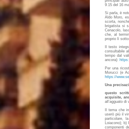
principali aut
9.15 del 16 m
Si parla, è no
Aldo Moro, est
scorta, nonché
brigatista si
Cenacolo, las
che, al termi
proprio lì sotto
Il testo integ
consultabile a
tempo dal val
ancora):
https
Per una ricos
Morucci (e Ad
https://www.s
Una precisazio
questo scrit
acquisite, an
all’agguato di
Il tema che in
userò più il v
particolare, 
Loiacono); b) 
componenti de