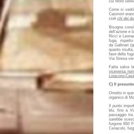
cui Moro veniva
Come si vedrà 
Casimirri era
cioè
chi dei du
Bisogna consid
dell’azione e l
Ricci e Leonar
fuga, rispetto
da Gallinari (
quanto risulta
fase della fuga
Via Stresa ver
Fatta salva l
viceversa non 
Loiacono-Casim
C) Il presun
Ometto in quest
organico di Mo
Il punto impor
blu, fino a V
passaggio tra
sarebbe sceso 
furgone 850 F
Cenacolo, furg