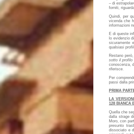
– di estrapolar
forniti, rigua
Quindi, per qu
vicenda che ha
informazioni n
E di queste in
lo evidenzio d
sicuramente e 
qualsiasi profi
Restano però,
sotto il profil
conoscenza, da
riferisce.
Per comprende
passi dalla pr
PRIMA PART
LA VERSION
128 BIANCA 
Quella che seg
dalla strage d
Moro, con parti
presunto tra
dissociato e d