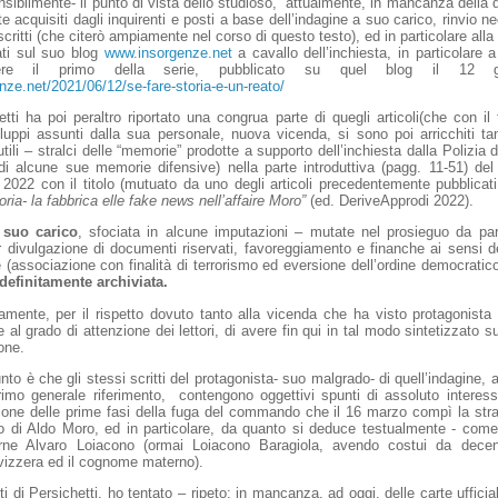
nsibilmente- il punto di vista dello studioso, attualmente, in mancanza della di
e acquisiti dagli inquirenti e posti a base dell’indagine a suo carico, rinvio 
scritti (che citerò ampiamente nel corso di questo testo), ed in particolare alla s
ati sul suo blog
www.insorgenze.net
a cavallo dell’inchiesta, in particolare 
ere il primo della serie, pubblicato su quel blog il 12 g
enze.net/2021/06/12/se-fare-storia-e-un-reato/
tti ha poi peraltro riportato una congrua parte di quegli articoli(che con il 
luppi assunti dalla sua personale, nuova vicenda, si sono poi arricchiti ta
ili – stralci delle “memorie” prodotte a supporto dell’inchiesta dalla Polizia 
di alcune sue memorie difensive) nella parte introduttiva (pagg. 11-51) de
 2022 con il titolo (mutuato da uno degli articoli precedentemente pubblicat
toria- la fabbrica elle fake news nell’affaire Moro”
(ed. DeriveApprodi 2022).
 suo carico
, sfociata in alcune imputazioni – mutate nel prosieguo da part
er divulgazione di documenti riservati, favoreggiamento e finanche ai sensi del
(associazione con finalità di terrorismo ed eversione dell’ordine democratic
 definitamente archiviata.
amente, per il rispetto dovuto tanto alla vicenda che ha visto protagonista
e al grado di attenzione dei lettori, di avere fin qui in tal modo sintetizzato s
one.
unto è che gli stessi scritti del protagonista- suo malgrado- di quell’indagine, a
imo generale riferimento, contengono oggettivi spunti di assoluto interesse
zione delle prime fasi della fuga del commando che il 16 marzo compì la str
ro di Aldo Moro, ed in particolare, da quanto si deduce testualmente - come
rne Alvaro Loiacono (ormai Loiacono Baragiola, avendo costui da decen
vizzera ed il cognome materno).
ti di Persichetti, ho tentato – ripeto: in mancanza, ad oggi, delle carte ufficial