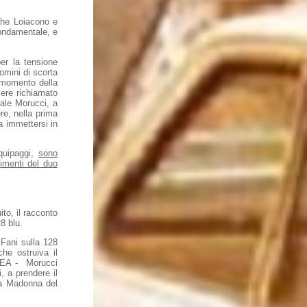
 che Loiacono e
ondamentale, e
per la tensione
uomini di scorta
l momento della
sere richiamato
uale Morucci, a
re, nella prima
 a immettersi in
equipaggi,
sono
vimenti del duo
ito, il racconto
8 blu.
 Fani sulla 128
he ostruiva il
ACEA - Morucci
, a prendere il
za Madonna del