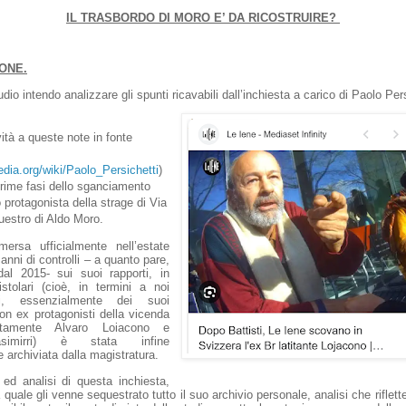
IL TRASBORDO DI MORO E’ DA RICOSTRUIRE?
IONE.
io intendo analizzare gli spunti ricavabili dall’inchiesta a carico di Paolo Per
vità a queste note in fonte
pedia.org/wiki/Paolo_Persichetti
)
 prime fasi dello sganciamento
rotagonista della strage di Via
uestro di Aldo Moro.
emersa ufficialmente nell’estate
anni di controlli – a quanto pare,
dal 2015- sui suoi rapporti, in
istolari (cioè, in termini a noi
ei, essenzialmente dei suoi
on ex protagonisti della vicenda
tamente Alvaro Loiacono e
simirri) è stata infine
e archiviata dalla magistratura.
 ed analisi di questa inchiesta,
a quale gli venne sequestrato tutto il suo archivio personale, analisi che riflet