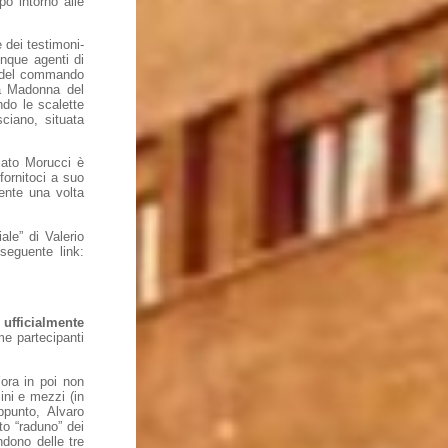
po intorno alle
 dei testimoni-
inque agenti di
ti del commando
za Madonna del
do le scalette
ciano, situata
ciato Morucci è
fornitoci a suo
ente una volta
le” di Valerio
seguente link:
ufficialmente
me partecipanti
’ora in poi non
ini e mezzi (in
ppunto, Alvaro
to “raduno” dei
dono delle tre