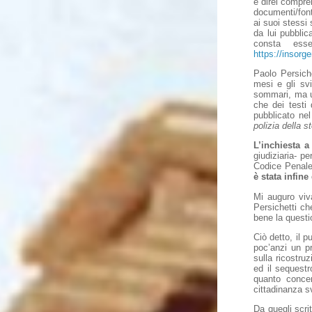
e direi compre
documenti/font
ai suoi stessi 
da lui pubblic
consta ess
https://insorg
Paolo Persiche
mesi e gli svi
sommari, ma ut
che dei testi 
pubblicato nel
polizia della s
L’inchiesta a
giudiziaria- p
Codice Penale 
è stata infine
Mi auguro viv
Persichetti ch
bene la questi
Ciò detto, il p
poc’anzi un pr
sulla ricostru
ed il sequest
quanto conce
cittadinanza s
Da quegli scrit