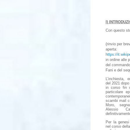
I) INTRODUZ
Con questo stud
(rinvio per bre
aperta:
https://it.wiki
in ordine alle
del commando p
Fani e del seq
L’inchiesta, 
del 2021 dopo 
in corso fin 
particolare ep
contemporan
scambi mail c
Moro, segna
Alessio Ca
definitivament
Per la genesi
nel corso dell