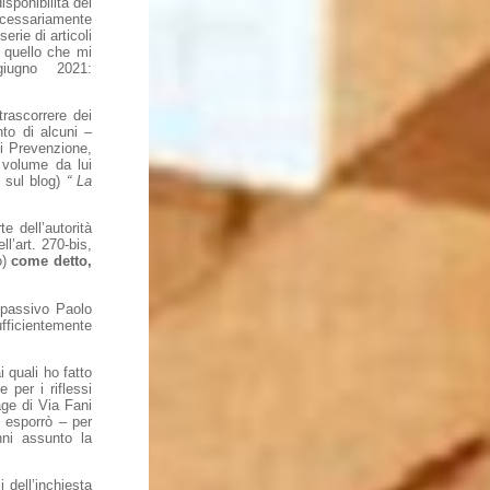
sponibilità dei
necessariamente
erie di articoli
a quello che mi
iugno 2021:
trascorrere dei
nto di alcuni –
di Prevenzione,
l volume da lui
i sul blog)
“ La
e dell’autorità
l’art. 270-bis,
o)
come detto,
 passivo Paolo
ufficientemente
i quali ho fatto
 per i riflessi
age di Via Fani
 esporrò – per
ni assunto la
i dell’inchiesta