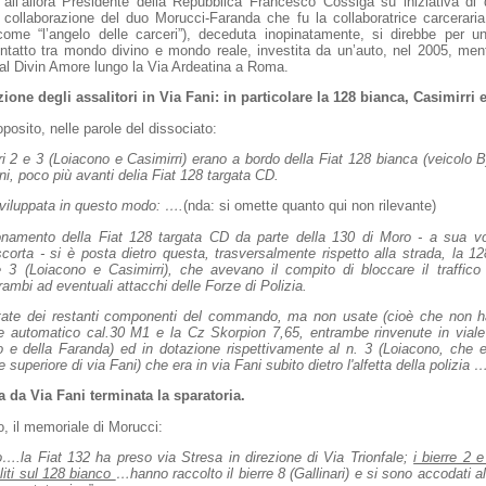
 all’allora Presidente della Repubblica Francesco Cossiga su iniziativa di 
a collaborazione del duo Morucci-Faranda che fu la collaboratrice carceraria
 come “l’angelo delle carceri”), deceduta inopinatamente, si direbbe per un
ontatto tra mondo divino e mondo reale, investita da un’auto, nel 2005, me
 al Divin Amore lungo la Via Ardeatina a Roma.
ione degli assalitori in Via Fani: in particolare la 128 bianca, Casimirri
oposito, nelle parole del dissociato:
ri 2 e 3 (Loiacono e Casimirri) erano a bordo della Fiat 128 bianca (veicolo B
ni, poco più avanti delia Fiat 128 targata CD.
sviluppata in questo modo: ….
(nda: si omette quanto qui non rilevante)
namento della Fiat 128 targata CD da parte della 130 di Moro - a sua v
i scorta - si è posta dietro questa, trasversalmente rispetto alla strada, la 1
e 3 (Loiacono e Casimirri), che avevano il compito di bloccare il traffico
rambi ad eventuali attacchi delle Forze di Polizia.
rtate dei restanti componenti del commando, ma non usate (cioè che non h
le automatico cal.30 M1 e la Cz Skorpion 7,65, entrambe rinvenute in viale
io e della Faranda) ed in dotazione
rispettivamente
al n. 3 (Loiacono, che e
e superiore di via Fani) che era in via Fani subito dietro l'alfetta della polizia …
a da Via Fani terminata la sparatoria.
o, il memoriale di Morucci:
….la Fiat 132 ha preso via Stresa in direzione di Via Trionfale;
i bierre 2 
aliti sul 128 bianco
…hanno raccolto il bierre 8 (Gallinari) e si sono accodati a