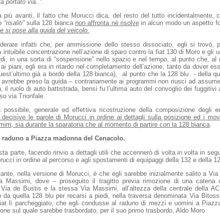
 portato via..”.
più avanti, il fatto che Morucci dica, del resto del tutto incidentalmente,
no
“risaliti”
sulla 128 bianca
non affronta né risolve
in alcun modo un aspetto f
e si pose alla guida del veicolo.
erare infatti che, per ammissione dello stesso dissociato, egli si trovò, 
a intuibile concentrazione nell’azione di sparo contro la fiat 130 di Moro e gli 
di, in una sorta di “sospensione” nello spazio e nel tempo, al punto che, a
 ai piani, egli era in ritardo nel completamento dell’azione, tanto da dover es
quest’ultimo già a bordo della 128 bianca), al punto che la 128 blu - della q
, avrebbe preso la guida – contrariamente ai programmi non riuscì ad assume
, il ruolo di auto battistrada, bensì fu l’ultima auto del convoglio dei fuggitivi
so via Trionfale.
a possibile, generale ed effettiva ricostruzione della composizione degli 
decisive le parole di Morucci in ordine ai dettagli sulla posizione ed i mo
irri, sia durante la sparatoria che al momento di partire con la 128 bianca
.
to raduno a Piazza madonna del Cenacolo.
a parte, facendo rinvio a dettagli utili che accennerò di volta in volta in segu
rucci in ordine al percorso e agli spostamenti di equipaggi della 132 e della 12
tante, nella versione di Morucci, è che egli sarebbe inizialmente salito a Via
ia Massimi, dove – proseguito il tragitto previa rimozione di una catena c
 Via de Bustis e la stessa Via Massimi, all’altezza della centrale della 
da quella 128 blu per recarsi a piedi, nella traversa denominata Via Bitossi
iat lì parcheggiato, che egli condusse al raduno di mezzi e uomini a Piaz
one sul quale sarebbe trasbordato, per il suo primo trasbordo, Aldo Moro.