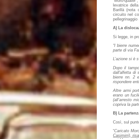
“Moro-quater”,
levatrice dell
Barillà (nota
circuito nel c
pellegrinaggio
A) La dislocaz
Si legge, in pr
“I bierre nume
parte di via Fa
L’azione si è 
Dopo il tampo
dall'alfetta d
bierre nn. 2 
rispondere ent
Altre armi po
erano un fuci
(all’arresto m
copriva la part
B) La partenz
Così, sul punt
“
Caricato Moro
Casimirri), ris