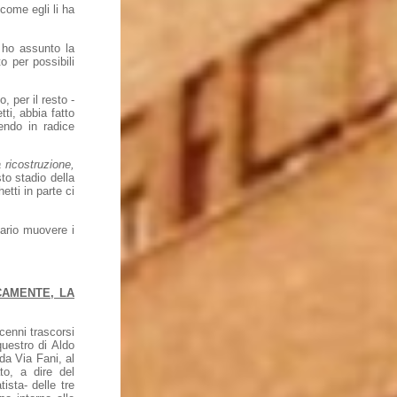
 come egli li ha
o ho assunto la
o per possibili
 per il resto -
ti, abbia fatto
dendo in radice
la ricostruzione,
to stadio della
tti in parte ci
ario muovere i
CAMENTE, LA
cenni trascorsi
questro di Aldo
 da Via Fani, al
o, a dire del
ista- delle tre