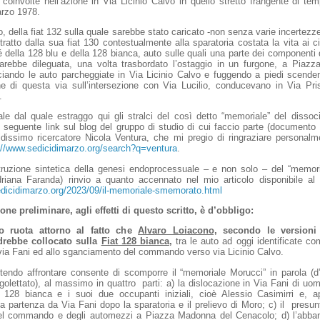
o coinvolte nell’azione in Via Licinio Calvo in quello stretto frangente di tem
arzo 1978.
to, della fiat 132 sulla quale sarebbe stato caricato -non senza varie incertezze
ratto dalla sua fiat 130 contestualmente alla sparatoria costata la vita ai c
 della 128 blu e della 128 bianca, auto sulle quali una parte dei componen
 sarebbe dileguata, una volta trasbordato l’ostaggio in un furgone, a Piaz
ciando le auto parcheggiate in Via Licinio Calvo e fuggendo a piedi scenden
ne di questa via sull’intersezione con Via Lucilio, conducevano in Via Pris
.
rale dal quale estraggo qui gli stralci del così detto “memoriale” del disso
l seguente link sul blog del gruppo di studio di cui faccio parte (documento 
idissimo ricercatore Nicola Ventura, che mi pregio di ringraziare personalm
://www.sedicidimarzo.org/search?q=ventura
.
truzione sintetica della genesi endoprocessuale – e non solo – del “memoria
riana Faranda) rinvio a quanto accennato nel mio articolo disponibile al 
edicidimarzo.org/2023/09/il-memoriale-smemorato.html
ne preliminare, agli effetti di questo scritto, è d’obbligo:
to ruota attorno al fatto che
Alvaro Loiacono,
secondo le versioni 
drebbe collocato sulla
Fiat 128 bianca
,
tra le auto ad oggi identificate co
 via Fani ed allo sganciamento del commando verso via Licinio Calvo.
tendo affrontare consente di scomporre il “memoriale Morucci” in parola (d
irgolettato), al massimo in quattro parti: a) la dislocazione in Via Fani di uom
la 128 bianca e i suoi due occupanti iniziali, cioè Alessio Casimirri e, a
la partenza da Via Fani dopo la sparatoria e il prelievo di Moro; c) il presun
l commando e degli automezzi a Piazza Madonna del Cenacolo; d) l’abban