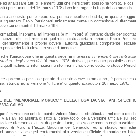
e ed analizzare tutti gli elementi utili che Persichetti stesso ha fornito, e così
rdanti i primi minuti del 16 marzo 1978 dopo la strage e la fuga del commando.
anto a questo punto spero sia perfino superfluo ribadirlo, in questo saggi
 riguardato Paolo Persichetti unicamente come un contenitore di riferiment
uove concernenti il 16 marzo 1978.
formazioni, insomma, mi interessa (e mi limiterò a) trattare; dando per scontato,
i nuovo - che, nel merito di quella inchiesta aperta a carico di Paolo Persichet
definitivamente il proprio dovere l’autorità giudiziaria competente, esclu
lo penale dei fatti rilevati in sede di indagine.
 ed è l’unica cosa che in questa sede mi interessa,
i riferimenti rilevanti sul
o storico, degli eventi del 16 marzo 1978
, derivati, per quanto possibile a ques
 quell’inchiesta; informazioni e riferimenti che, come detto, lo stesso Persiche
re appieno la possibile portata di queste
nuove
informazioni, è però necess
ima, storica, nota, versione “ufficiale” di quanto accaduto il 16 marzo 1978.
E.
E DEL “MEMORIALE MORUCCI” DELLA FUGA DA VIA FANI: SPECIFI
E VIA CALVO.
ue è la versione del dissociato Valerio Morucci, stratificatasi nel corso dei de
i Via Fani ed assurta di fatto a “canovaccio” della versione ufficiale sul se
colare riferimento, ai fini di questo studio, allo sganciamento degli assalitori
sbordo di Moro a Piazza Madonna del Cenacolo, ed al rilascio -immediat
ei successivi esegeti conformatisi alla versione ufficiale di matrice ex brigat