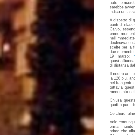
auto- lo ricor
sarebbe avvenu
indica un lasso
A dispetto di 
punti di rilas
Calvo, essend
primo momento 
nell’immediate
declinavano da
scelte per la 
due momenti div
19 marzo:
quasi affianca
di distanza dal
Il nostro arti
la 128 blu, an
nel frangente 
tuttavia quest
raccontata nell
Chiusa questa
quattro parti 
Cercherò, alme
Vale comunque 
ormai munito 
prima che alla