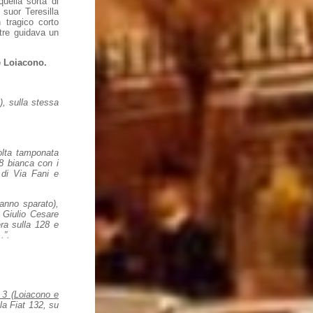
quella sorta di
 suor Teresilla
 tragico corto
ntre guidava un
 e Loiacono.
), sulla stessa
olta tamponata
28 bianca con i
 di Via Fani e
anno sparato),
 Giulio Cesare
ra sulla 128 e
.”.
e 3 (Loiacono e
lla Fiat 132, su