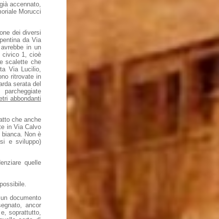
 già accennato,
moriale Morucci
one dei diversi
epentina da Via
 avrebbe in un
 civico 1, cioè
le scalette che
ta Via Lucilio,
no ritrovate in
tarda serata del
 parcheggiate
etri abbondanti
fatto che anche
te in Via Calvo
8 bianca. Non è
esi e sviluppo)
enziare quelle
possibile.
ti un documento
segnato, ancor
e, soprattutto,