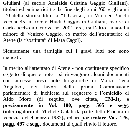
Giuliani (al secolo Adelaide Cristina Gaggio Giuliani),
titolari ed animatrici tra la fine degli anni ’60 e gli anni
’70 della storica libreria “L’Uscita”, di Via dei Banchi
Vecchi 45, a Roma: Haidi Gaggio in Giuliani, madre di
Carlo ucciso a Genova nel 2001, era, tra l’altro, la sorella
minore di Veniero Gaggio, ex marito dell’attentatrice di
Atene (la “sostituta” di Mara Cagol).
Sicuramente una famiglia cui i gravi lutti non sono
mancati.
In merito all’attentato di Atene - non costituente specifico
oggetto di queste note - si rinvengono alcuni documenti
con annesse brevi note biografiche di Maria Elena
Angeloni, nei lavori della prima Commissione
parlamentare di inchiesta sul sequestro e l’omicidio di
Aldo Moro (di seguito, ove citata,
CM-1), e
precisamente in Vol. 100, pagg. 565 e segg.
(
interrogatorio di Michele Galati da parte della Procura di
Venezia del 4 marzo 1982)
, ed in particolare Vol. 126,
pagg. 497 e segg,
documenti ai quali rinvio il lettore.