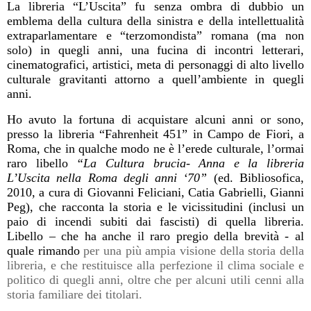
La libreria “L’Uscita” fu senza ombra di dubbio un
emblema della cultura della sinistra e della intellettualità
extraparlamentare e “terzomondista” romana (ma non
solo) in quegli anni, una fucina di incontri letterari,
cinematografici, artistici, meta di personaggi di alto livello
culturale gravitanti attorno a quell’ambiente in quegli
anni.
Ho avuto la fortuna di acquistare alcuni anni or sono,
presso la libreria “Fahrenheit 451” in Campo de Fiori, a
Roma, che in qualche modo ne è l’erede culturale, l’ormai
raro libello
“La Cultura brucia- Anna e la libreria
L’Uscita nella Roma degli anni ‘70”
(ed. Bibliosofica,
2010, a cura di Giovanni Feliciani, Catia Gabrielli, Gianni
Peg), che racconta la storia e le vicissitudini (inclusi un
paio di incendi subiti dai fascisti) di quella libreria.
Libello – che ha anche il raro pregio della brevità - al
quale rimando
per una più ampia visione della storia della
libreria, e che restituisce alla perfezione il clima sociale e
politico di quegli anni, oltre che per alcuni utili cenni alla
storia familiare dei titolari.