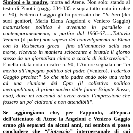
Simioni e la madre
,
morta ad Atene. Non solo: stando al
testo di Pinotti (pagg. 334-335 e soprattutto nota in calce
n. 90), Federico Gaggio gli ha precisato che
“la loro
(dei
suoi genitori, Maria Elena Angeloni e Veniero Gaggio)
maturazione politica è avvenuta in parallelo e
contemporaneamente, a partire dal 1966-67…..Tuttavia
Veniero
(il padre)
non sapeva del coinvolgimento di Elena
con la Resistenza greca
fino all’annuncio della sua
morte, ricevuto in maniera scioccante e brutale il giorno
stesso da un giornalista cinico a caccia di indiscrezioni”
.
E nella citata nota in calce n. 90, l’Autore segnala che
“in
merito all’impegno politico del padre
(Veniero),
Federico
Gaggio precisa:” So che mio padre andò solo una volta
ad una riunione del Cpm (il collettivo politico
metropolitano, il primo nucleo delle future Brigate Rosse,
nda), dove mi raccontò di avere avuto l’impressione che
fossero un po' cialtroni e non attendibili”.
Se aggiungiamo che, per l’appunto, all’epoca
dell’attentato di Atene la Angeloni e Veniero Gaggio
erano già separati da alcuni anni, mi sembra si possa
concludere che
“l’intreccio”
interpersonale
di cui