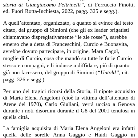
storia di Giangiacomo Feltrinelli”,
di Ferruccio Pinotti,
ed. Fuori Rotta-Inchiesta, 2022, pagg. 325 e segg.).
A quell’attentato, organizzato, a quanto si evince dal testo
citato, dal gruppo di Simioni (che gli ex leader brigatisti
chiamavano dispregiativamente “le zie rosse”), sarebbe
emerso che a detta di Franceschini, Curcio e Buonavita,
avrebbe dovuto partecipare, in origine, Mara Cagol,
moglie di Curcio, cosa che mandò su tutte le furie Curcio
stesso e compagni, e li indusse a diffidare, più di quanto
già non facessero, del gruppo di Simioni (
“Untold”,
cit.
pagg. 326 e segg.).
Per uno dei tragici ricorsi della Storia, il nipote acquisito
di Maria Elena Angeloni (cioè la vittima dell’attentato di
Atene del 1970), Carlo Giuliani, verrà ucciso a Genova
durante i noti disordini durante il G8 del 2001 tenutosi in
quella città.
La famiglia acquisita di Maria Elena Angeloni era infatti
quella delle sorelle Anna Gaggio e Haidi Gaggio in