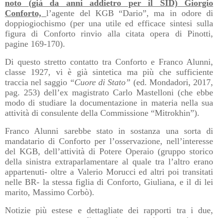
noto (già da anni addietro per il SID) Giorgio
Conforto,
l’agente del KGB “Dario”, ma in odore di
doppiogiochismo (per una utile ed efficace sintesi sulla
figura di Conforto rinvio alla citata opera di Pinotti,
pagine 169-170).
Di questo stretto contatto tra Conforto e Franco Alunni,
classe 1927, vi è già sintetica ma più che sufficiente
traccia nel saggio
“Cuore di Stato”
(ed. Mondadori, 2017,
pag. 253) dell’ex magistrato Carlo Mastelloni (che ebbe
modo di studiare la documentazione in materia nella sua
attività di consulente della Commissione “Mitrokhin”).
Franco Alunni sarebbe stato in sostanza una sorta di
mandatario di Conforto per l’osservazione, nell’interesse
del KGB, dell’attività di Potere Operaio (gruppo storico
della sinistra extraparlamentare al quale tra l’altro erano
appartenuti- oltre a Valerio Morucci ed altri poi transitati
nelle BR- la stessa figlia di Conforto, Giuliana, e il di lei
marito, Massimo Corbò).
Notizie più estese e dettagliate dei rapporti tra i due,