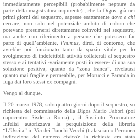
immediatamente percepibili (probabilmente neppure da
parte della magistratura inquirente) , che la Digos, già nei
primi giorni del sequestro, sapesse esattamente
dove e chi
cercare, non solo nel potenziale ambito di coloro che
potevano presumersi direttamente coinvolti nel sequestro,
ma anche con riferimento a persone che potessero far
parte di quell’ambiente,
l’humus,
direi, di contorno, che
avrebbe poi funzionato tanto da spazio vitale per lo
svolgimento di indefettibili attività collaterali al sequestro
stesso e ai tentativi -variamente posti in essere- di una sua
soluzione positiva, quanto da “zona franca”, rivelatasi
quanto mai fragile e permeabile, per Morucci e Faranda in
fuga dai loro stessi ex compagni.
Vengo al dunque.
Il 20 marzo 1978, solo quattro giorni dopo il sequestro, su
richiesta del commissario della Digos Mario Fabbri (poi
capocentro Sisde a Roma) , il Sostituto Procuratore
Infelisi autorizzava la perquisizione della libreria
“L’Uscita” in Via dei Banchi Vecchi (tralasciamo l’erronea
indicazione del numero civico); la richiesta era stata