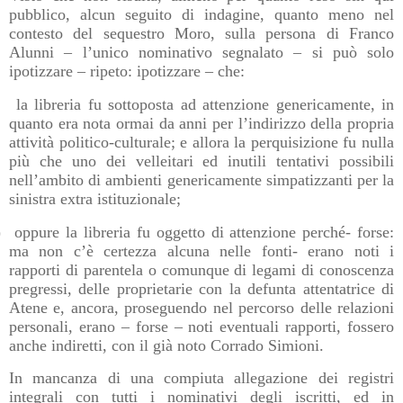
pubblico, alcun seguito di indagine, quanto meno nel
contesto del sequestro Moro, sulla persona di Franco
Alunni – l’unico nominativo segnalato – si può solo
ipotizzare – ripeto: ipotizzare – che:
la libreria fu sottoposta ad attenzione genericamente, in
quanto era nota ormai da anni per l’indirizzo della propria
attività politico-culturale; e allora la perquisizione fu nulla
più che uno dei velleitari ed inutili tentativi possibili
nell’ambito di ambienti genericamente simpatizzanti per la
sinistra extra istituzionale;
)
oppure la libreria fu oggetto di attenzione perché- forse:
ma non c’è certezza alcuna nelle fonti- erano noti i
rapporti di parentela o comunque di legami di conoscenza
pregressi, delle proprietarie con la defunta attentatrice di
Atene e, ancora, proseguendo nel percorso delle relazioni
personali, erano – forse – noti eventuali rapporti, fossero
anche indiretti, con il già noto Corrado Simioni.
In mancanza di una compiuta allegazione dei registri
integrali con tutti i nominativi degli iscritti, ed in