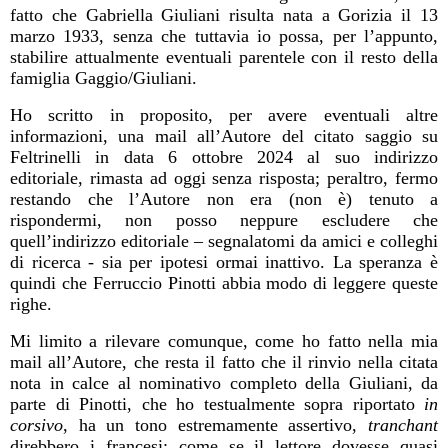
fatto che Gabriella Giuliani risulta nata a Gorizia il 13
marzo 1933, senza che tuttavia io possa, per l’appunto,
stabilire attualmente eventuali parentele con il resto della
famiglia Gaggio/Giuliani.
Ho scritto in proposito, per avere eventuali altre
informazioni, una mail all’Autore del citato saggio su
Feltrinelli in data 6 ottobre 2024 al suo indirizzo
editoriale, rimasta ad oggi senza risposta; peraltro, fermo
restando che l’Autore non era (non è) tenuto a
rispondermi, non posso neppure escludere che
quell’indirizzo editoriale – segnalatomi da amici e colleghi
di ricerca - sia per ipotesi ormai inattivo. La speranza è
quindi che Ferruccio Pinotti abbia modo di leggere queste
righe.
Mi limito a rilevare comunque, come ho fatto nella mia
mail all’Autore, che resta il fatto che il rinvio nella citata
nota in calce al nominativo completo della Giuliani, da
parte di Pinotti, che ho testualmente sopra riportato
in
corsivo
, ha un tono estremamente assertivo,
tranchant
direbbero i francesi: come se il lettore dovesse quasi