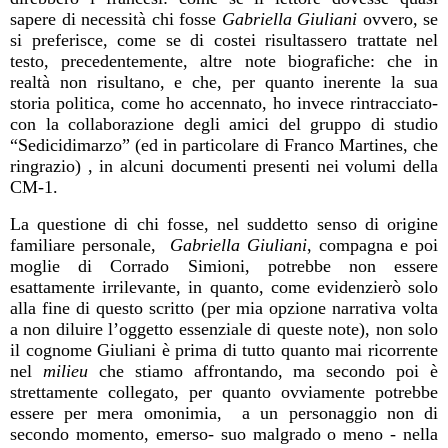
sapere di necessità chi fosse
Gabriella Giuliani
ovvero, se
si preferisce, come se di costei risultassero trattate nel
testo, precedentemente, altre note biografiche: che in
realtà non risultano, e che, per quanto inerente la sua
storia politica, come ho accennato, ho invece rintracciato-
con la collaborazione degli amici del gruppo di studio
“Sedicidimarzo” (ed in particolare di Franco Martines, che
ringrazio) , in alcuni documenti presenti nei volumi della
CM-1.
La questione di chi fosse, nel suddetto senso di origine
familiare personale,
Gabriella Giuliani
, compagna e poi
moglie di Corrado Simioni, potrebbe non essere
esattamente irrilevante, in quanto, come evidenzierò solo
alla fine di questo scritto (per mia opzione narrativa volta
a non diluire l’oggetto essenziale di queste note), non solo
il cognome Giuliani è prima di tutto quanto mai ricorrente
nel
milieu
che stiamo affrontando, ma secondo poi è
strettamente collegato, per quanto ovviamente potrebbe
essere per mera omonimia,
a un personaggio non di
secondo momento, emerso- suo malgrado o meno - nella