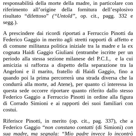
responsabilità della morte della madre, in particolare con
riferimento all’origine della fornitura dell’esplosivo
risultato “difettoso”
(“Untold”,
op. cit., pagg. 332 e
segg.).
A prescindere dai ricordi riportati a
Ferruccio Pinotti
da
Federico Gaggio in merito agli stretti rapporti di affetto e
di comune militanza politica iniziale tra la madre e la ex
cognata Haidi Gaggio Giuliani (entrambe iscritte per un
periodo alla stessa sezione milanese del P.C.I.,
e la cui
amicizia si rafforza a dispetto della separazione tra la
Angeloni e il marito, fratello di Haidi Gaggio, fino a
quando poi la prima percorrerà una strada diversa che la
condurrà alla morte, ad Atene), per quanto ci interessa in
questa sede occorre riportare quanto riferito dallo stesso
Federico Gaggio a Ferruccio Pinotti in ordine alla figura
di Corrado Simioni e ai rapporti dei suoi familiari con
costui.
Riferisce Pinotti, in merito (op. cit., pag. 337), che a
Federico Gaggio “
non constano contatti
(di Simioni)
con
sua madre, ma segnala: “Mio padre invece lo incontrò