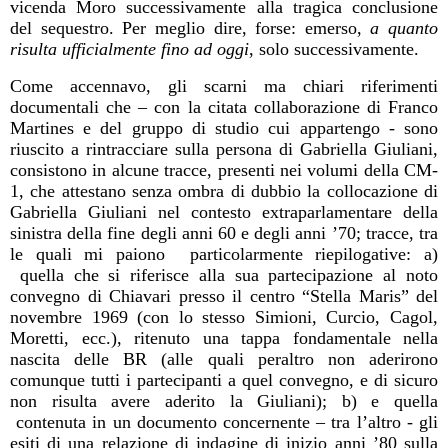
vicenda Moro successivamente alla tragica conclusione
del sequestro. Per meglio dire, forse: emerso,
a quanto
risulta ufficialmente
fino ad oggi
, solo successivamente.
Come accennavo, gli scarni ma chiari riferimenti
documentali che – con la citata collaborazione di Franco
Martines e del gruppo di studio cui appartengo - sono
riuscito a rintracciare sulla persona di Gabriella Giuliani,
consistono in alcune tracce, presenti nei volumi della CM-
1, che attestano senza ombra di dubbio la collocazione di
Gabriella Giuliani nel contesto extraparlamentare della
sinistra della fine degli anni 60 e degli anni ’70; tracce, tra
le quali mi paiono
particolarmente riepilogative: a)
quella che si riferisce alla sua partecipazione al noto
convegno di Chiavari presso il centro “Stella Maris” del
novembre 1969 (con lo stesso Simioni, Curcio, Cagol,
Moretti, ecc.), ritenuto una tappa fondamentale nella
nascita delle BR (alle quali peraltro non aderirono
comunque tutti i partecipanti a quel convegno, e di sicuro
non risulta avere aderito la Giuliani); b) e quella
contenuta in un documento concernente – tra l’altro - gli
esiti di una relazione di indagine di inizio anni ’80 sulla