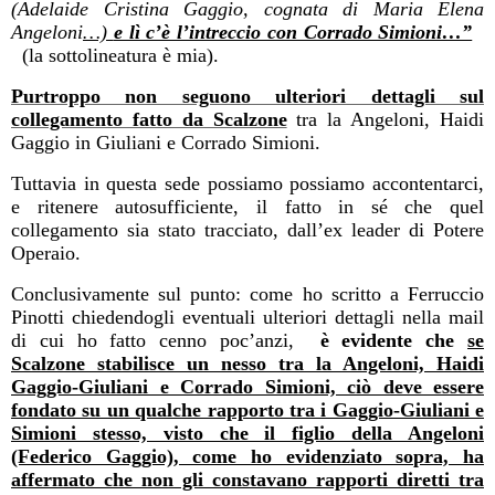
(Adelaide Cristina Gaggio, cognata di Maria Elena
Angeloni
…)
e lì c’è l’intreccio con Corrado Simioni…”
(la sottolineatura è mia).
Purtroppo non seguono ulteriori dettagli sul
collegamento fatto da Scalzone
tra la Angeloni, Haidi
Gaggio in Giuliani e Corrado Simioni.
Tuttavia in questa sede possiamo possiamo accontentarci,
e ritenere autosufficiente, il fatto in sé che quel
collegamento sia stato tracciato, dall’ex leader di Potere
Operaio.
Conclusivamente sul punto: come ho scritto a Ferruccio
Pinotti chiedendogli eventuali ulteriori dettagli nella mail
di cui ho fatto cenno poc’anzi,
è evidente che
se
Scalzone stabilisce un nesso tra la Angeloni, Haidi
Gaggio-Giuliani e Corrado Simioni, ciò deve essere
fondato su un qualche rapporto tra i Gaggio-Giuliani e
Simioni stesso, visto che il figlio della Angeloni
(Federico Gaggio), come ho evidenziato sopra, ha
affermato che non gli constavano rapporti diretti tra