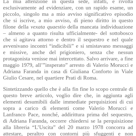
La mia attenzione in questa sede, infatti, è rivolta
esclusivamente ad evidenziare, con un rapido esame, un
piccolo, singolo ma a mio avviso significativo episodio
che si iscrive, a mio avviso, di pieno diritto in questo
filone della
vexata quaestio
della mancata individuazione
– almeno a quanto risulta ufficialmente- del sottobosco
che si agitava attorno e dentro il sequestro e nel quale
avvenivano incontri “indicibili” e si smistavano messaggi
e missive, anche del prigioniero, senza che nessun
protagonista venisse mai intercettato. Salvo arrivare, a fine
maggio 1979, all’”insperato” arresto di Valerio Morucci e
Adriana Faranda in casa di Giuliana Conforto in Viale
Giulio Cesare, nel quartiere Prati di Roma.
Sintetizzando quello che è alla fin fine lo scopo centrale di
questo breve articolo, voglio dire che, in aggiunta agli
elementi desumibili dalle immediate perquisizioni di cui
sopra a carico di elementi come Valerio Morucci e
Lanfranco Pace, nonché, addirittura prima del sequestro,
di Adriana Faranda, occorre chiedersi se la perquisizione
alla libreria “L’Uscita” del 20 marzo 1978 concorra ad
attestare, peraltro con contorni più sfuggenti e non