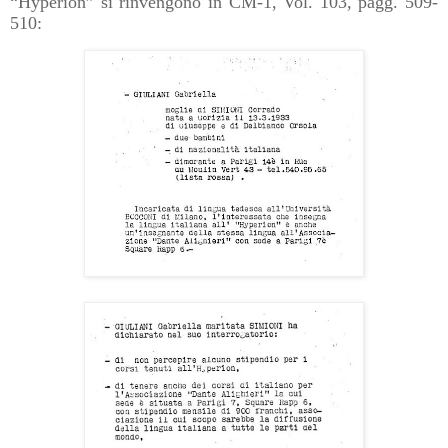
“Hyperion” si rinvengono in CM-1, Vol. 103, pagg. 509-
510: