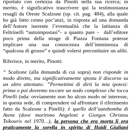
riportato con certezza da Pinotti nella sua ricerca; in
merito, è significativo trascrivere qui la testimonianza
resagli da Oreste Scalzone (op. cit. pag. 484), alla quale
ho già fatto cenno poc’anzi, in risposta ad una domanda
dell’Autore inerente l’eventualità che la latitanza di
Feltrinelli “autoimpostasi”- a quanto pare -
dall’editore
poco prima della strage di Piazza Fontana potesse
implicare una sua conoscenza dell’imminenza di
“qualcosa di grosso” e quindi volersi precostituire un alibi.
Riferisce, in merito, Pinotti:
“ Scalzone
(alla domanda di cui sopra)
non risponde in
modo diretto, ma significativamente sposta il discorso su
un altro attentato: ”Permettimi di dirti la mia ipotesi:
prima o poi dovremo toccare un nodo complesso che tocca
Pinelli
(nda: ovviamente non ho alcun modo né interesse,
in questa sede, di comprendere od affrontare il riferimento
fatto da Scalzone a Pinelli):
è quello dell’autobomba di
Atene (dove morirono Angeloni e Giorgos Christou
Tsikouris nel 1970…),
la persona che era morta lì era
praticamente la sorella in spiritu di Haidi Giuliani