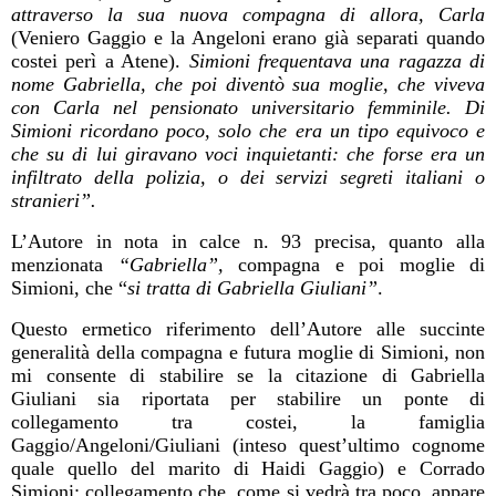
attraverso la sua nuova compagna di allora, Carla
(Veniero Gaggio e la Angeloni erano già separati quando
costei perì a Atene).
Simioni frequentava una ragazza di
nome Gabriella, che poi diventò sua moglie, che viveva
con Carla nel pensionato universitario femminile. Di
Simioni ricordano poco, solo che era un tipo equivoco e
che su di lui giravano voci inquietanti: che forse era un
infiltrato della polizia, o dei servizi segreti italiani o
stranieri”.
L’Autore in nota in calce n. 93 precisa, quanto alla
menzionata
“Gabriella”,
compagna e poi moglie di
Simioni, che “
si tratta di Gabriella Giuliani”
.
Questo ermetico riferimento dell’Autore alle succinte
generalità della compagna e futura moglie di Simioni, non
mi consente di stabilire se la citazione di Gabriella
Giuliani sia riportata per stabilire un ponte di
collegamento tra costei, la famiglia
Gaggio/Angeloni/Giuliani (inteso quest’ultimo cognome
quale quello del marito di Haidi Gaggio) e Corrado
Simioni: collegamento che, come si vedrà tra poco, appare