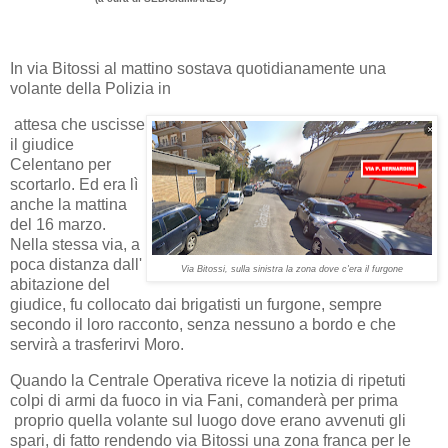
In via Bitossi al mattino sostava quotidianamente una
volante della Polizia in
attesa che uscisse
il giudice
Celentano per
scortarlo. Ed era lì
anche la mattina
del 16 marzo.
Nella stessa via, a
poca distanza dall'
Via Bitossi, sulla sinistra la zona dove c'era il furgone
abitazione del
giudice, fu collocato dai brigatisti un furgone, sempre
secondo il loro racconto, senza nessuno a bordo e che
servirà a trasferirvi Moro.
Quando la Centrale Operativa riceve la notizia di ripetuti
colpi di armi da fuoco in via Fani, comanderà per prima
proprio quella volante sul luogo dove erano avvenuti gli
spari, di fatto rendendo via Bitossi una zona franca per le