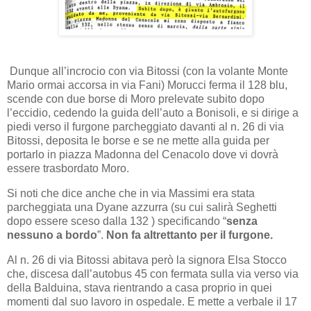
Dunque all’incrocio con via Bitossi (con la volante Monte
Mario ormai accorsa in via Fani) Morucci ferma il 128 blu,
scende con due borse di Moro prelevate subito dopo
l’eccidio, cedendo la guida dell’auto a Bonisoli, e si dirige a
piedi verso il furgone parcheggiato davanti al n. 26 di via
Bitossi, deposita le borse e se ne mette alla guida per
portarlo in piazza Madonna del Cenacolo dove vi dovrà
essere trasbordato Moro.
Si noti che dice anche che in via Massimi era stata
parcheggiata una Dyane azzurra (su cui salirà Seghetti
dopo essere sceso dalla 132 ) specificando “
senza
nessuno a bordo
”.
Non fa altrettanto per il furgone.
Al n. 26 di via Bitossi abitava però la signora Elsa Stocco
che, discesa dall’autobus 45 con fermata sulla via verso via
della Balduina, stava rientrando a casa proprio in quei
momenti dal suo lavoro in ospedale. E mette a verbale il 17