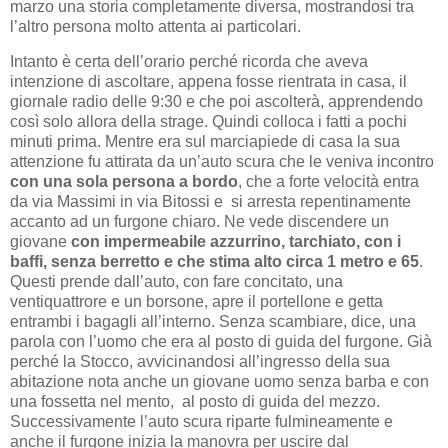
marzo una storia completamente diversa, mostrandosi tra
l’altro persona molto attenta ai particolari.
Intanto è certa dell’orario perché ricorda che aveva
intenzione di ascoltare, appena fosse rientrata in casa, il
giornale radio delle 9:30 e che poi ascolterà, apprendendo
così solo allora della strage. Quindi colloca i fatti a pochi
minuti prima. Mentre era sul marciapiede di casa la sua
attenzione fu attirata da un’auto scura che le veniva incontro
con una sola persona a bordo
, che a forte velocità entra
da via Massimi in via Bitossi e
si arresta repentinamente
accanto ad un furgone chiaro. Ne vede discendere un
giovane
con impermeabile azzurrino, tarchiato, con i
baffi, senza berretto e che stima alto circa 1 metro e 65
.
Questi prende dall’auto, con fare concitato, una
ventiquattrore e un borsone, apre il portellone e getta
entrambi i bagagli all’interno. Senza scambiare, dice, una
parola con l’uomo che era al posto di guida del furgone. Già
perché la Stocco, avvicinandosi all’ingresso della sua
abitazione nota anche un giovane uomo senza barba e con
una fossetta nel mento,
al posto di guida del mezzo.
Successivamente l’auto scura riparte fulmineamente e
anche il furgone inizia la manovra per uscire dal