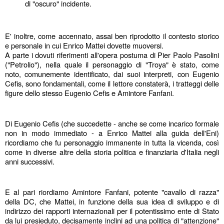
di "oscuro" incidente.
E' inoltre, come accennato, assai ben riprodotto il contesto storico 
e personale in cui Enrico Mattei dovette muoversi. 
A parte i dovuti riferimenti all'opera postuma di Pier Paolo Pasolini 
("Petrolio"), nella quale il personaggio di "Troya" è stato, come 
noto, comunemente identificato, dai suoi interpreti, con Eugenio 
Cefis, sono fondamentali, come il lettore constaterà, i tratteggi delle 
figure dello stesso Eugenio Cefis e Amintore Fanfani.
Di Eugenio Cefis (che succedette - anche se come incarico formale 
non in modo immediato - a Enrico Mattei alla guida dell'Eni) 
ricordiamo che fu personaggio immanente in tutta la vicenda, così 
come in diverse altre della storia politica e finanziaria d'Italia negli 
anni successivi.
E al pari riordiamo Amintore Fanfani, potente "cavallo di razza" 
della DC, che Mattei, in funzione della sua idea di sviluppo e di 
indirizzo dei rapporti internazionali per il potentissimo ente di Stato 
da lui presieduto, decisamente inclini ad una politica di "attenzione" 