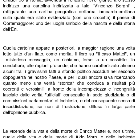
indirizzo una cartolina indirizzata a tale "Vincenzo Borghi" , 
raffigurante una cartina geografica dell'area lombardo-emiliana 
sulla quale era stato evidenziato (con una crocetta) il paese di 
Cortemaggiore: uno dei luoghi simbolo della nascita e della storia 
dell'Eni.
Quella cartolina appare a posteriori, a maggior ragione una volta 
letto tutto d'un fiato, come merita, il libro su "Il caso Mattei", un 
 misterioso messaggio, un richiamo, forse, a un possibile filo 
conduttore, alle ragioni profonde, che hanno caratterizzato almeno 
alcuni tra  i gravissimi fatti a sfondo politico accaduti nel secondo 
dopoguerra nel nostro Paese, e per i quali ancora si va ricercando 
quanto meno una verità "storica" che conduca a risultati più 
coerenti e verosimili, a fronte della incompletezza e incongruità 
lasciate dalle verità "ufficiali" conseguite in sede giudiziaria o di 
commissioni parlamentari di inchiesta, e del conseguente senso di 
insoddisfazione, se non di frustrazione, diffuso in larga parte 
dell'opinione pubblica.
Le vicende della vita e della morte di Enrico Mattei e, non ultime, 
quelle della vita e della morte di Aldo Moro, e delle inchieste 