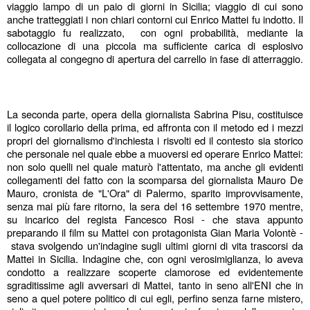
viaggio lampo di un paio di giorni in Sicilia; viaggio di cui sono 
anche tratteggiati i non chiari contorni cui Enrico Mattei fu indotto. Il 
sabotaggio fu realizzato,  con ogni probabilità, mediante la 
collocazione di una piccola ma sufficiente carica di esplosivo 
collegata al congegno di apertura del carrello in fase di atterraggio. 
La seconda parte, opera della giornalista Sabrina Pisu, costituisce 
il logico corollario della prima, ed affronta con il metodo ed i mezzi 
propri del giornalismo d'inchiesta i risvolti ed il contesto sia storico 
che personale nel quale ebbe a muoversi ed operare Enrico Mattei: 
non solo quelli nel quale maturò l'attentato, ma anche gli evidenti 
collegamenti del fatto con la scomparsa del giornalista Mauro De 
Mauro, cronista de "L'Ora" di Palermo, sparito improvvisamente, 
senza mai più fare ritorno, la sera del 16 settembre 1970 mentre, 
su incarico del regista Fancesco Rosi - che stava appunto 
preparando il film su Mattei con protagonista Gian Maria Volontè - 
 stava svolgendo un'indagine sugli ultimi giorni di vita trascorsi da 
Mattei in Sicilia. Indagine che, con ogni verosimiglianza, lo aveva 
condotto a realizzare scoperte clamorose ed evidentemente 
sgraditissime agli avversari di Mattei, tanto in seno all'ENI che in 
seno a quel potere politico di cui egli, perfino senza farne mistero, 