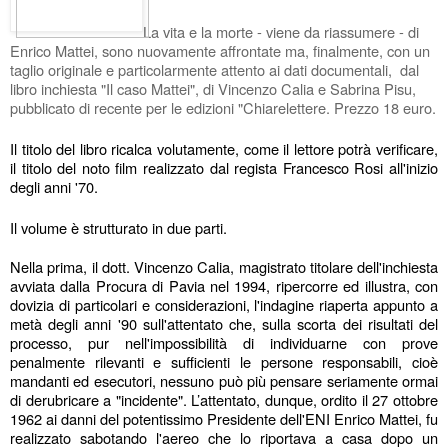
La vita e la morte - viene da riassumere - di 
Enrico Mattei, sono nuovamente affrontate ma, finalmente, con un 
taglio originale e particolarmente attento ai dati documentali,  dal 
libro inchiesta "Il caso Mattei", di Vincenzo Calia e Sabrina Pisu, 
pubblicato di recente per le edizioni "Chiarelettere. Prezzo 18 euro.
Il titolo del libro ricalca volutamente, come il lettore potrà verificare, 
il titolo del noto film realizzato dal regista Francesco Rosi all'inizio 
degli anni '70.
Il volume è strutturato in due parti.
Nella prima, il dott. Vincenzo Calia, magistrato titolare dell'inchiesta 
avviata dalla Procura di Pavia nel 1994, ripercorre ed illustra, con 
dovizia di particolari e considerazioni, l'indagine riaperta appunto a 
metà degli anni '90 sull'attentato che, sulla scorta dei risultati del 
processo, pur nell'impossibilità di individuarne con prove 
penalmente rilevanti e sufficienti le persone responsabili, cioè 
mandanti ed esecutori, nessuno può più pensare seriamente ormai 
di derubricare a "incidente". L’attentato, dunque, ordito il 27 ottobre 
1962 ai danni del potentissimo Presidente dell'ENI Enrico Mattei, fu 
realizzato sabotando l'aereo che lo riportava a casa dopo un 