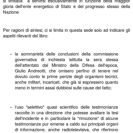
si limitava  a servirsi esclusivamente in funzione della maggior 
gloria dell'ente energetico di Stato e del progresso stesso della 
Nazione.
Per ragioni di sintesi, ci si limita in questa sede solo ad indicare gli 
aspetti rilevanti del libro:
la sommarietà delle conclusioni della commissione 
governativa di inchiesta istituita la sera stessa 
dell'attentato dal Ministro della Difesa dell'epoca, 
Giulio Andreotti, che omisero perfino di tenere nel 
dovuto conto le prime perizie degli organismi tecnici, 
anche militari, incaricati, che già si espressero quanto 
meno in termini assai dubbiosi sulle cause del fatto;
l'uso "selettivo" quasi scientifico delle testimonianze 
raccolte in una direzione che potesse avallare la tesi 
dell'incidente e in particolare la "rimozione" di alcune 
testimonianze pur emerse a caldo sui principali organi 
di informazione, anche radiotelevisiva, che riferirono 