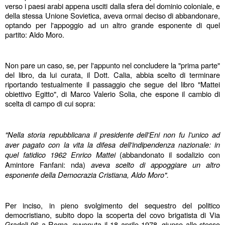
verso i paesi arabi appena usciti dalla sfera del dominio coloniale, e 
della stessa Unione Sovietica, aveva ormai deciso di abbandonare, 
optando per l'appoggio ad un altro grande esponente di quel 
partito: Aldo Moro.
Non pare un caso, se, per l'appunto nel concludere la "prima parte" 
del libro, da lui curata, il Dott. Calia, abbia scelto di terminare 
riportando testualmente il passaggio che segue del libro "Mattei 
obiettivo Egitto", di Marco Valerio Solia, che espone il cambio di 
scelta di campo di cui sopra:
"Nella storia repubblicana il presidente dell'Eni non fu l'unico ad 
aver pagato con la vita la difesa dell'indipendenza nazionale: in 
quel fatidico 1962 Enrico Mattei 
(abbandonato il sodalizio con 
Amintore Fanfani: nda)
 aveva scelto di appoggiare un altro 
esponente della Democrazia Cristiana, Aldo Moro".
Per inciso, in pieno svolgimento del sequestro del politico 
democristiano, subito dopo la scoperta del covo brigatista di Via 
Gradoli 96 a Roma, avvenuta il 18 aprile 1978, giunse allo stesso 