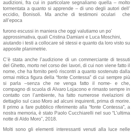
audizioni, fra cui in particolare segnaliamo quella – molto
tormentata a quanto si apprende – di uno degli autori dell’
eccidio, Bonisoli. Ma anche di testimoni oculari che
all’epoca
furono escussi in maniera che oggi valutiamo un po'
approssimativa, quali Cristina Damiani e Luca Moschini,
aiutando i testi a collocare sé stessi e quanto da loro visto su
apposite planimetrie.
C’è stata anche l’audizione di un commerciante di tessuti
del Ghetto, morto nel corso dei lavori, di cui non viene fatto il
nome, che ha fornito però riscontri a quanto sostenuto dalla
ormai mitica figura della “fonte Contessa” di cui sempre più
si parla –senza che ne venga fatto il nome- e che,
compagno di scuola di Alvaro Lojacono e rimasto sempre in
contatto con l’ambiente, ha fatto numerose rivelazioni di
dettaglio sul caso Moro ad alcuni inquirenti, prima di morire.
Il primo a fare pubblico riferimento alla “fonte Contessa”, a
nostra memoria, è stato Paolo Cucchiarelli nel suo “L’ultima
notte di Aldo Moro", 2018.
Molti sono gli elementi interessanti venuti alla luce nelle