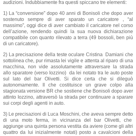
audizioni. Indubbiamente fra questi spiccano tre elementi:
1) La “conversione” dopo 40 anni di Bonisoli che dopo aver
sostenuto sempre di aver sparato un caricatore , “al
massimo”, oggi dice di aver cambiato il caricatore nel corso
dell’azione, rendendo quindi la sua nuova dichiarazione
compatibile con quanto rilevato a terra (49 bossoli, ben più
di un caricatore).
2) La precisazione della teste oculare Cristina Damiani che
sottolinea che, pur rimasta lei vigile e attenta al riparo di una
macchina, non vide assolutamente attraversare la strada
allo sparatore (verso Iozzino) da lei notato tra le auto poste
sul lato del bar Olivetti. Si dice certa che si dileguò
autonomamente. Il che costituisce un grave colpo alla
stagionata versione BR che sostiene che Bonisoli dopo aver
attinto Iozzino, attraversò la strada per continuare a sparare
sui corpi degli agenti in auto.
3) Le precisazioni di Luca Moschini, che aveva sempre detto
di una moto ferma, in vicinanza del bar Olivetti, che
aggiunge una quinta persona vestita da aviere (come gli altri
quattro da lui inizialmente notati) posto a cavalcioni della